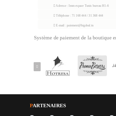
Adresse : Imm espace Tunis bureau H1-6
Téléphone : 71 168 444 / 31 368 444
E-mail : paiement@bigdeal.tn
Système de paiement de la boutique e
P
ARTENAIRES