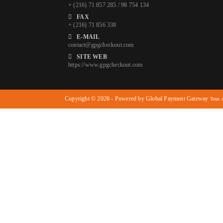
+ (216) 71 857 285 / 98 754 134
FAX
+ (216) 71 856 338
E-MAIL
contact@gpgcheckout.com
SITE WEB
https://www.gpgcheckout.com
Copyright © 2026 - Powered by Global Payment Gateway
Tous d