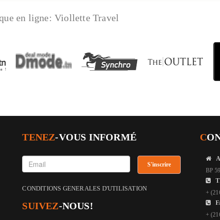
que en ligne:
Viollette Travel
TENEZ
-VOUS INFORMÉ
C
O
BP 59
T
CONDITIONS GENERALES D'UTILISATION
+ (21
F
SUIVEZ
-NOUS!
+ (21