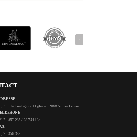
NTACT
ADRESSE
, Pôle Technologique El ghazala 2088 Ariana Tunisie
ELEPHONE
6) 71 857 285 / 98 754 134
AX
6) 71 856 338