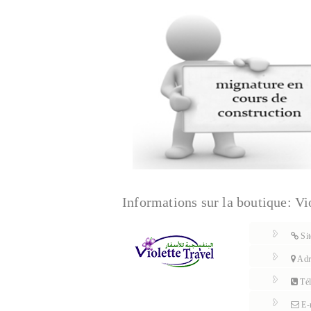
Informations sur la boutique:
Vi
Sit
Adr
Tél
E-m