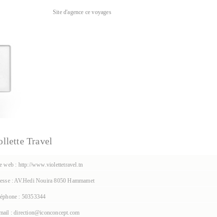
Site d'agence ce voyages
ollette Travel
e web : http://www.violettetravel.tn
esse : AV.Hedi Nouira 8050 Hammamet
éphone : 50353344
ail : direction@iconconcept.com