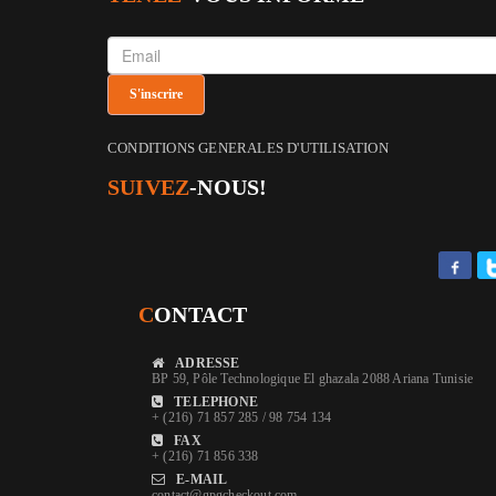
CONDITIONS GENERALES D'UTILISATION
SUIVEZ
-NOUS!
C
ONTACT
ADRESSE
BP 59, Pôle Technologique El ghazala 2088 Ariana Tunisie
TELEPHONE
+ (216) 71 857 285 / 98 754 134
FAX
+ (216) 71 856 338
E-MAIL
contact@gpgcheckout.com