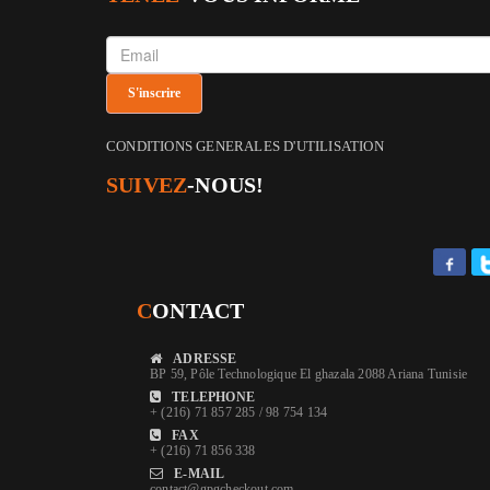
CONDITIONS GENERALES D'UTILISATION
SUIVEZ
-NOUS!
C
ONTACT
ADRESSE
BP 59, Pôle Technologique El ghazala 2088 Ariana Tunisie
TELEPHONE
+ (216) 71 857 285 / 98 754 134
FAX
+ (216) 71 856 338
E-MAIL
contact@gpgcheckout.com