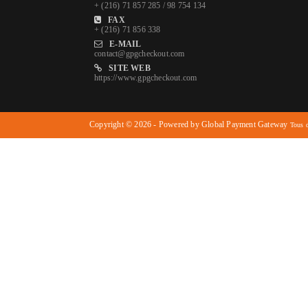
+ (216) 71 857 285 / 98 754 134
FAX
+ (216) 71 856 338
E-MAIL
contact@gpgcheckout.com
SITE WEB
https://www.gpgcheckout.com
Copyright © 2026 - Powered by Global Payment Gateway
Tous d