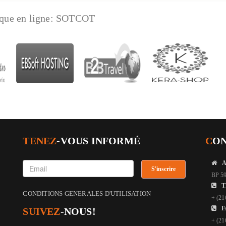
que en ligne:
SOTCOT
TENEZ
-VOUS INFORMÉ
C
O
BP 59
T
CONDITIONS GENERALES D'UTILISATION
+ (21
F
SUIVEZ
-NOUS!
+ (21