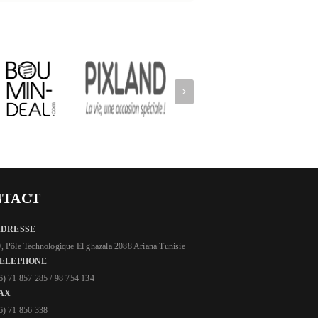
NTACT
ADRESSE
, Pôle Technologique El ghazala 2088 Ariana Tunisie
ELEPHONE
6) 71 857 285 / 98 754 134
AX
6) 71 856 338