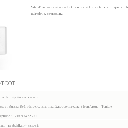
Site d'une association à but non lucratif société scientifique en 
adhésions, sponsoring
OTCOT
e web : http://www.sotcot.tn
sse : Bureau Bo1, résidence Elahmadi 2,nouvernmedina 3 Ben Arous - Tunisie
éphone : +216 99 452 772
ail : m.abdelkefi@yahoo.fr